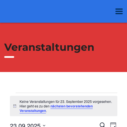
Veranstaltungen
Veranstaltungen
Keine Veranstaltungen für 23. September 2025 vorgesehen.
Hier geht es zu den
nächsten bevorstehenden
Hinweis
Veranstaltungen
.
für
23.09.2025
Ver
Suche