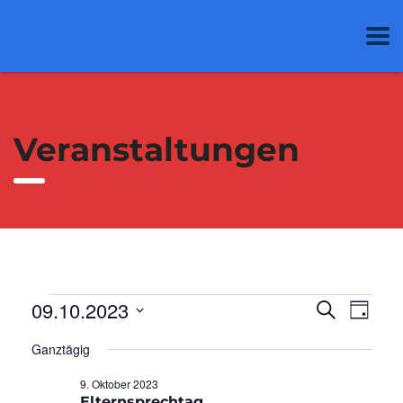
Veranstaltungen
09.10.2023
Veran
Ver
Suche
Veranstaltungen
Tag
Datum
Ans
Such
Ganztägig
wählen.
für
Nav
9. Oktober 2023
und
Elternsprechtag