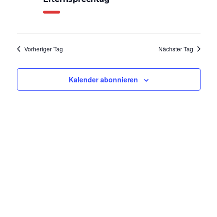
9.
Ansic
Navig
Oktober
Vorheriger Tag
Nächster Tag
2023
Kalender abonnieren