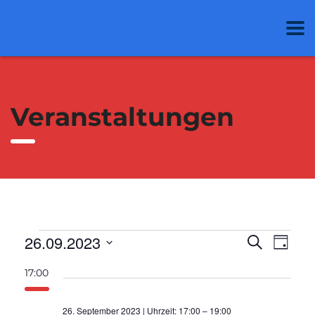
Veranstaltungen
26.09.2023
Veran
Ver
Suche
Veranstaltungen
Tag
Datum
Ans
Such
17:00
wählen.
für
Nav
und
26. September 2023 | Uhrzeit: 17:00
–
19:00