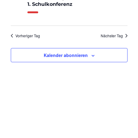
1. Schulkonferenz
26.
Ansic
Navig
September
Vorheriger Tag
Nächster Tag
2023
Kalender abonnieren