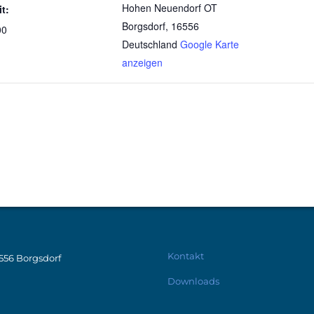
Hohen Neuendorf OT
it:
Borgsdorf
,
16556
00
Deutschland
Google Karte
anzeigen
Kontakt
6556 Borgsdorf
Downloads