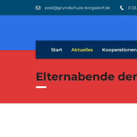
post@grundschule-borgsdorf.de
0 33
Start
Aktuelles
Kooperationen
Elternabende der