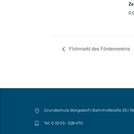
Ze
0:
Flohmarkt des Fördervereins
Grundschule Borgsdorf | Bahnhofstraße 33 | 1
Tel: 0 33 03 - 528 470